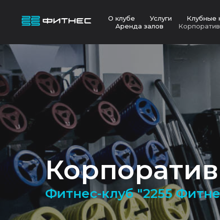
О клубе
Услуги
Клубные 
Аренда залов
Корпоратив
Корпоратив
Фитнес-клуб "2255 Фитн