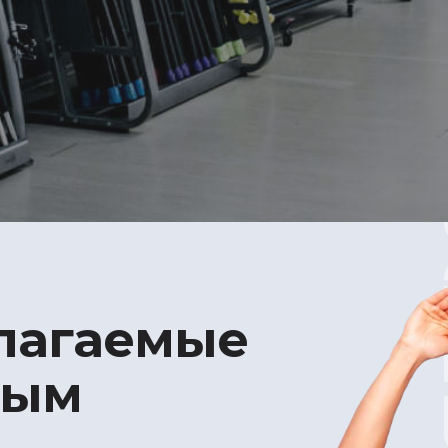
длагаемые
ным