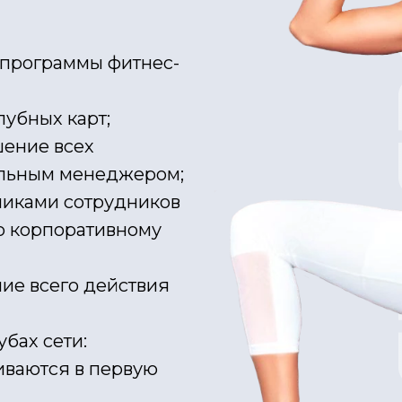
программы фитнес-
убных карт;
шение всех
альным менеджером;
никами сотрудников
о корпоративному
ие всего действия
бах сети:
иваются в первую