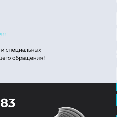
com
 и специальных
шего обращения!
-83