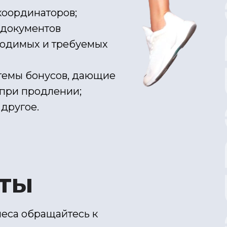
координаторов;
 документов
бходимых и требуемых
темы бонусов, дающие
при продлении;
другое.
кты
еса обращайтесь к