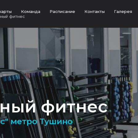
карты
Команда
Расписание
Контакты
Галерея
ный фитнес
ный фитнес
ес" метро Тушино